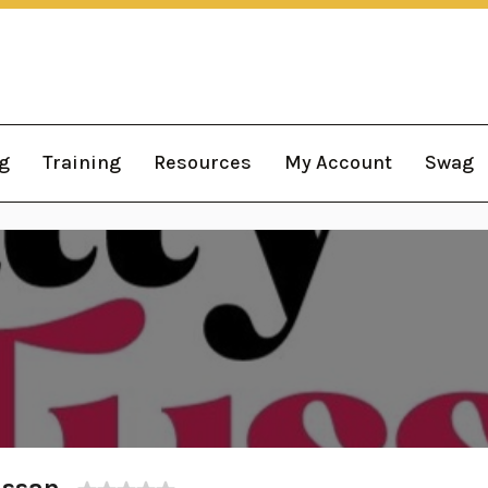
g
Training
Resources
My Account
Swag
ussan