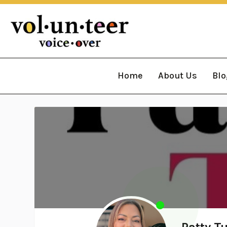
Home
About Us
Blo
Patty T