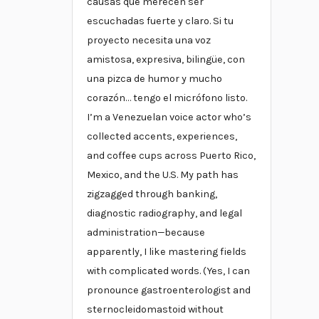
causas que merecen ser
escuchadas fuerte y claro. Si tu
proyecto necesita una voz
amistosa, expresiva, bilingüe, con
una pizca de humor y mucho
corazón… tengo el micrófono listo.
I’m a Venezuelan voice actor who’s
collected accents, experiences,
and coffee cups across Puerto Rico,
Mexico, and the U.S. My path has
zigzagged through banking,
diagnostic radiography, and legal
administration—because
apparently, I like mastering fields
with complicated words. (Yes, I can
pronounce gastroenterologist and
sternocleidomastoid without